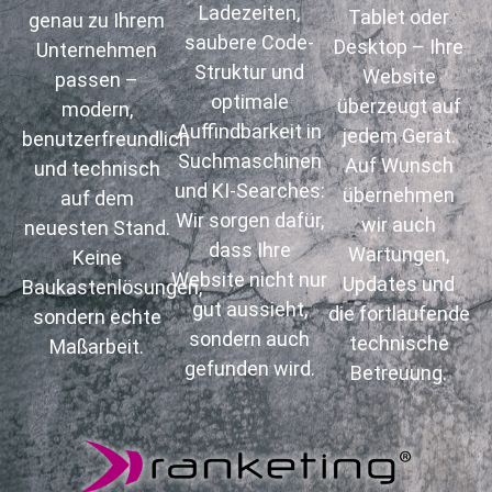
Ladezeiten,
Tablet oder
genau zu Ihrem
saubere Code-
Desktop – Ihre
Unternehmen
Struktur und
Website
passen –
optimale
überzeugt auf
modern,
Auffindbarkeit in
jedem Gerät.
benutzerfreundlich
Suchmaschinen
Auf Wunsch
und technisch
und KI-Searches:
übernehmen
auf dem
Wir sorgen dafür,
wir auch
neuesten Stand.
dass Ihre
Wartungen,
Keine
Website nicht nur
Updates und
Baukastenlösungen,
gut aussieht,
die fortlaufende
sondern echte
sondern auch
technische
Maßarbeit.
gefunden wird.
Betreuung.