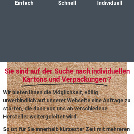
Einfach
Schnell
Individuell
Sie sind auf der Suche nach individuellen
Kartons und Verpackungen
?
Wir bieten Ihnen die Möglichkeit, völlig
unverbindlich auf unserer Webseite eine Anfrage zu
starten, die dann von uns an verschiedene
Hersteller weitergeleitet wird.
So ist für Sie innerhalb kürzester Zeit mit mehreren